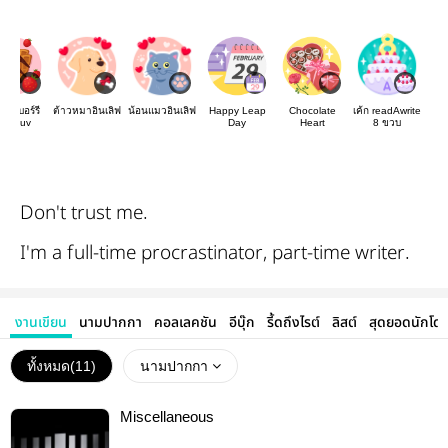
กโกเบอร์รี
ต้าวหมาอินเลิฟ
น้อนแมวอินเลิฟ
Happy Leap
Chocolate
เค้ก readAwrite
uv Luv
Day
Heart
8 ขวบ
Don't trust me.
I'm a full-time procrastinator, part-time writer.
งานเขียน
นามปากกา
คอลเลคชัน
อีบุ๊ก
รี้ดถึงไรต์
ลิสต์
สุดยอดนักโด
ทั้งหมด(
11
)
นามปากกา
Miscellaneous