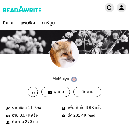
นิยาย
แฟนฟิค
การ์ตูน
MeMeiyo
พูดคุย
ติดตาม
งานเขียน
เรื่อง
เพิ่มเข้าชั้น
ครั้ง
11
3.6K
อ่าน
ครั้ง
รี้ด
read
83.7K
231.4K
ติดตาม
คน
270