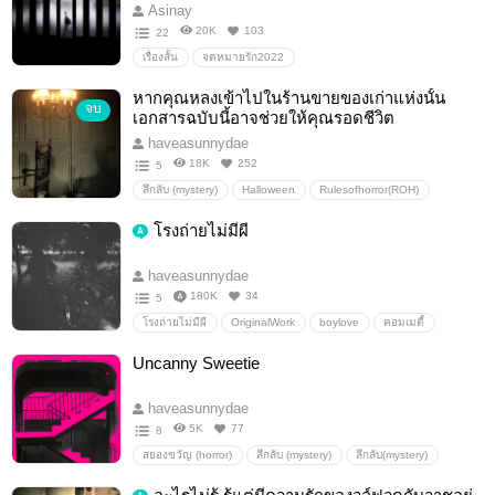
Asinay
20K
103
22
เรื่องสั้น
จดหมายรัก2022
หากคุณหลงเข้าไปในร้านขายของเก่าแห่งนั้น
จบ
เอกสารฉบับนี้อาจช่วยให้คุณรอดชีวิต
haveasunnydae
18K
252
5
ลึกลับ (mystery)
Halloween
Rulesofhorror(ROH)
เรื่องลี้ลับ/mystery
เอาตัวรอด
โรงถ่ายไม่มีผี
haveasunnydae
180K
34
5
โรงถ่ายไม่มีผี
OriginalWork
boylove
คอมเมดี้
Sliceoflife
ชีวิตมหาลัย
เรื่องผี
คาเฟ่อมยิ้ม
Uncanny Sweetie
ช็อกโกแลต2025
haveasunnydae
5K
77
8
สยองขวัญ (horror)
ลึกลับ (mystery)
ลึกลับ(mystery)
LGBTQ+
ลึกลับ
ปริศนา
เรื่องสั้น