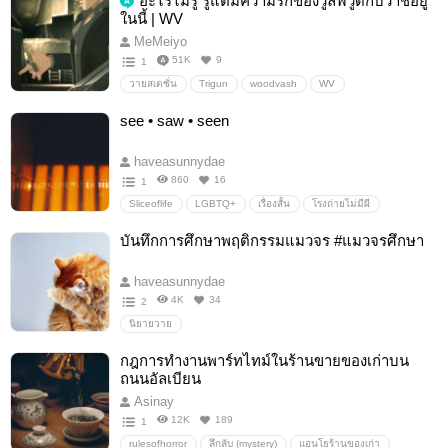
อะไรไม่รู้ รู้แต่มีความรักของวูล์ฟวูดกับวาชอยู่
ในนี้ | WV
MeMeiyo
51K
9
1
วายสเตชั่น
Trigun
woodvash
WV
Vashthestampede
NicholasD.WolfWood
see • saw • seen
haveasunnydae
860
16
1
Sliceoflife
LGBTQ+
เรื่องสั้น
โรงถ่ายไม่มีผี
บันทึกการศึกษาพฤติกรรมแมวจร #แมวจรศึกษา
haveasunnydae
4K
34
2
นิยายวาย
กฎการทำงานพาร์ทไทม์ในร้านขายของเก่าบน
ถนนอัลเบียน
Asinay
12K
189
1
rulesofhorror
ลึกลับ (mystery)
แอนโธร้านของเก่า