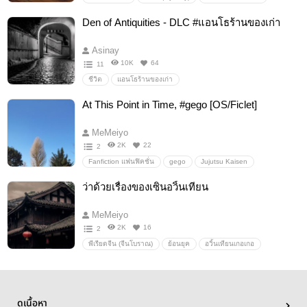
ร้านขายของเก่า
Den of Antiquities - DLC #แอนโธร้านของเก่า
Asinay
10K
64
11
ชีวิต
แอนโธร้านของเก่า
At This Point in Time, #gego [OS/Ficlet]
MeMeiyo
2K
22
2
Fanfiction แฟนฟิคชั่น
gego
Jujutsu Kaisen
Gojo Satoru
Geto Suguru
อื่นๆ
วายสเตชั่น
ว่าด้วยเรื่องของเซินอวิ้นเทียน
MeMeiyo
2K
16
2
พีเรียดจีน (จีนโบราณ)
ย้อนยุค
อวิ้นเทียนเกอเกอ
ดูเนื้อหา